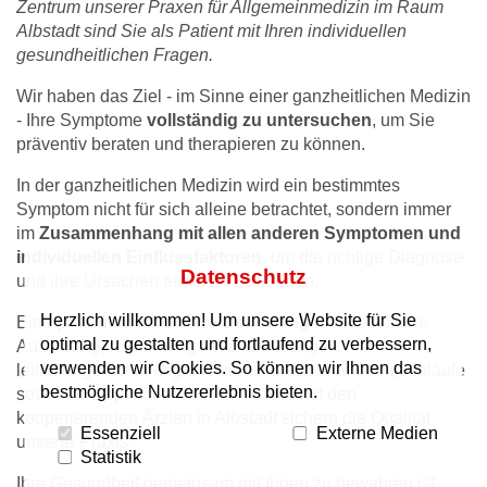
Zentrum unserer Praxen für Allgemeinmedizin im Raum
Albstadt sind Sie als Patient mit Ihren individuellen
gesundheitlichen Fragen.
Wir haben das Ziel - im Sinne einer ganzheitlichen Medizin
- Ihre Symptome
vollständig zu untersuchen
, um Sie
präventiv beraten und therapieren zu können.
In der ganzheitlichen Medizin wird ein bestimmtes
Symptom nicht für sich alleine betrachtet, sondern immer
im
Zusammenhang mit allen anderen Symptomen und
individuellen Einflussfaktoren
, um die richtige Diagnose
Datenschutz
und ihre Ursachen ermitteln zu können.
Herzlich willkommen! Um unsere Website für Sie
Eine
patientenorientierte Betreuung
und detaillierte
optimal zu gestalten und fortlaufend zu verbessern,
Aufklärung, regelmäßige Weiterbildungen,
verwenden wir Cookies. So können wir Ihnen das
leitliniengerechte Organisations- und Behandlungsabläufe
bestmögliche Nutzererlebnis bieten.
sowie eine optimale Kommunikation mit den
kooperierenden Ärzten in Albstadt sichern die Qualität
Essenziell
Externe Medien
unserer Praxis.
Statistik
Ihre Gesundheit gemeinsam mit Ihnen zu bewahren ist