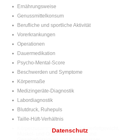
Ernährungsweise
Genussmittelkonsum
Berufliche und sportliche Aktivität
Vorerkrankungen
Operationen
Dauermedikation
Psycho-Mental-Score
Beschwerden und Symptome
Körpermaße
Medizingeräte-Diagnostik
Labordiagnostik
Blutdruck, Ruhepuls
Taille-Hüft-Verhältnis
Körperzusammensetzung – Körperfettgewicht,
Datenschutz
Muskel- und Organmasse, Blut- und
Gewebeflüssigkeit und Körperwasser