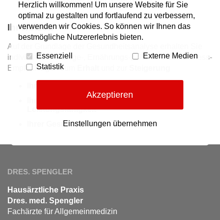
Herzlich willkommen! Um unsere Website für Sie
optimal zu gestalten und fortlaufend zu verbessern,
Ihr Nutzen
verwenden wir Cookies. So können wir Ihnen das
bestmögliche Nutzererlebnis bieten.
Auf der Grundlage der Gesundheitsanalyse erhalten Sie
Essenziell
Externe Medien
individuelle Vorsorge-, Ernährungs-, Vitalstoff- und Fitness-
Statistik
Empfehlungen zum
Erhalt
und zur
Steigerung
Ihrer Abwehrkräfte
Akzeptieren
Ihrer körperlichen und geistigen
Leistungsfähigkeit
Einstellungen übernehmen
Ihrer Gesundheit
DRES. SPENGLER
Hausärztliche Praxis
Dres. med. Spengler
Fachärzte für Allgemeinmedizin